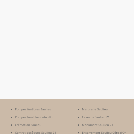
Pompes funèbres Saulieu
Marbrerie Saulieu
Pompes funèbles Côte d’Or
Caveaux Saulieu 21
Crémation Saulieu
Monument Saulieu 21
Contrat obsèques Saulieu 21
Enterrement Saulieu Côte d’Or