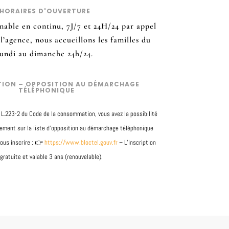
HORAIRES D'OUVERTURE
gnable en continu, 7J/7 et 24H/24 par appel
l’agence, nous accueillons les familles du
lundi au dimanche 24h/24.
TION – OPPOSITION AU DÉMARCHAGE
TÉLÉPHONIQUE
 L.223-2 du Code de la consommation, vous avez la possibilité
tement sur la liste d’opposition au démarchage téléphonique
vous inscrire : 👉
https://www.bloctel.gouv.fr
– L’inscription
gratuite et valable 3 ans (renouvelable).