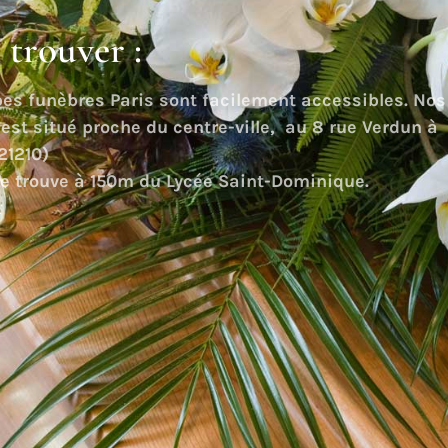
trouver :
es funèbres Paris sont facilement accessibles. Nos
st situé proche du centre-ville, au 8 rue Verdun à
21210)
se trouve à 150m du Lycée Saint-Dominique.