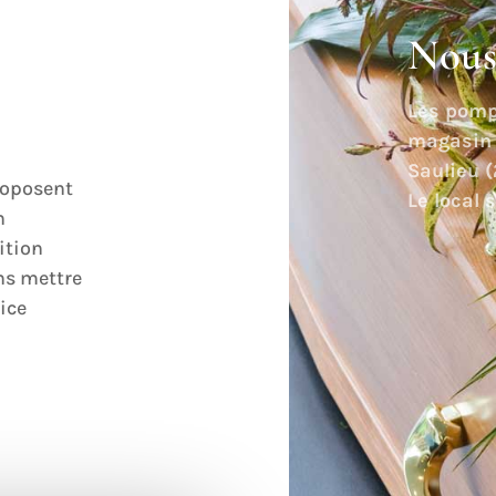
Nous 
Les pomp
magasin e
Saulieu (
roposent
Le local 
n
ition
ns mettre
ice