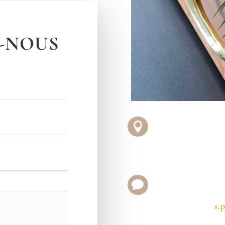
-NOUS


s.