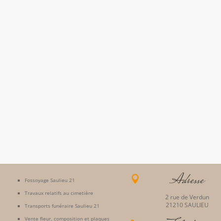
Adresse

Fossoyage Saulieu 21
Travaux relatifs au cimetière
2 rue de Verdun
21210 SAULIEU
Transports funéraire Saulieu 21
Vente fleur, composition et plaques