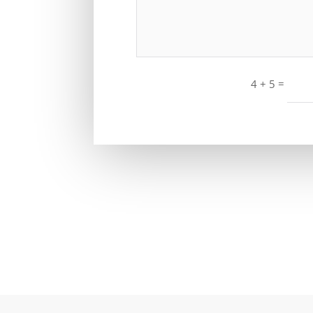
=
4 + 5