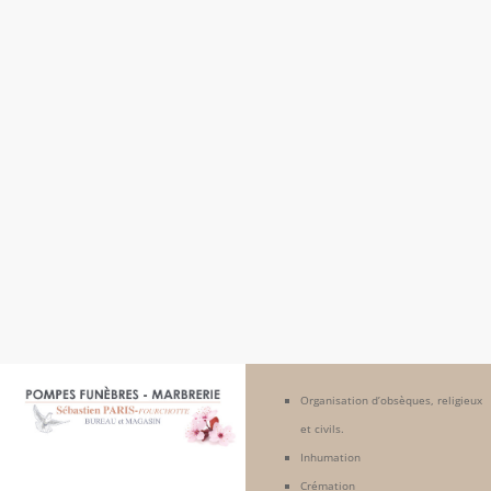
Organisation d’obsèques, religieux
et civils.
Inhumation
Crémation